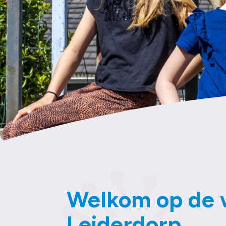
Contact
Welkom op de w
Leiderdorp