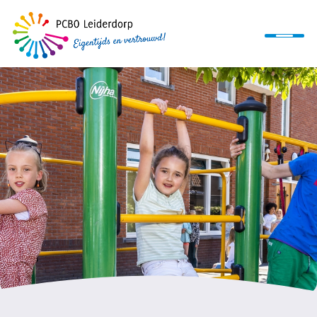
Home
Ons onderwijs
Organisatie
Informatie
Werken bij