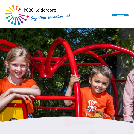
Home
Ons onderwijs
Organisatie
Informatie
Werken bij