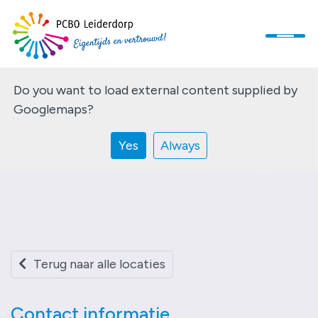
Do you want to load external content supplied by
Home
Googlemaps
?
Ons onderwijs
Yes
Always
Organisatie
Informatie
Terug naar alle locaties
Werken bij
Contact informatie